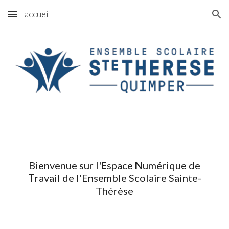
accueil
Skip to main content
Skip to navigation
Bienvenue sur l'
E
space
N
umérique de
T
ravail de l'Ensemble Scolaire Sainte-
Thérèse